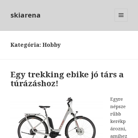
skiarena
MENÜ
ÉS
WIDGETEK
Kategória: Hobby
Egy trekking ebike jó társ a
túrázáshoz!
Egyre
népsze
rűbb
kerékp
ározni,
amihez