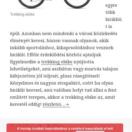
egyre
több
Trekking ebike
bicikliú
t is
épül. Azonban nem mindenki a városi közlekedés
élményét keresi, hiszen vannak olyanok, akik
inkább sportoláshoz, kikapcsolódáshoz vesznek
biciklit. Efféle érdeklődési körhöz ajánljuk
figyelmedbe a
trekking ebike
nyújtotta
lehetőségeket, ami aszfalton vagy murvás talajon
kifejezetten jól teljesít, plusz rásegítéssel!
Kényelmes és nagyon strapabíró, ezért ha olyan
biciklit keresel, ami valóban helyt tud állni a fent
említett terepen, akkor a trekking ebike az, amit
kerestél eddig!
Egy trekking ebike jó társ a túrázáshoz!
részletei…
Közzétéve
2019-05-11
Szerző
Kategória
Hobby
A honlap további használatához a cookie-k használatát el kell