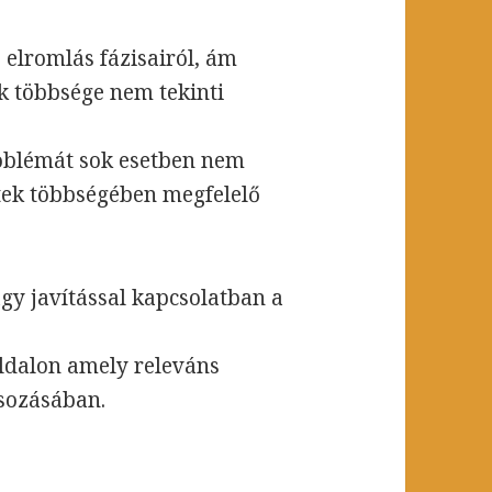
z elromlás fázisairól, ám
k többsége nem tekinti
roblémát sok esetben nem
setek többségében megfelelő
agy javítással kapcsolatban a
oldalon amely releváns
csozásában.