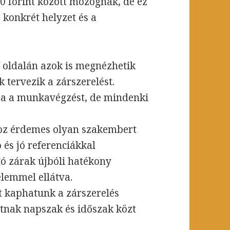
0 forint között mozognak, de ez
a konkrét helyzet és a
/ oldalán azok is megnézhetik
 tervezik a zárszerelést.
ja a munkavégzést, de mindenki
hoz érdemes olyan szakembert
 és jó referenciákkal
jtó zárak újbóli hatékony
lemmel ellátva.
t kaphatunk a zárszerelés
tnak napszak és időszak közt