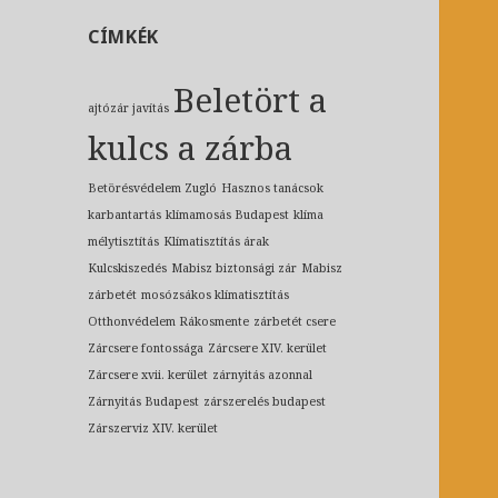
CÍMKÉK
Beletört a
ajtózár javítás
kulcs a zárba
Betörésvédelem Zugló
Hasznos tanácsok
karbantartás
klímamosás Budapest
klíma
mélytisztítás
Klímatisztítás árak
Kulcskiszedés
Mabisz biztonsági zár
Mabisz
zárbetét
mosózsákos klímatisztítás
Otthonvédelem Rákosmente
zárbetét csere
Zárcsere fontossága
Zárcsere XIV. kerület
Zárcsere xvii. kerület
zárnyitás azonnal
Zárnyitás Budapest
zárszerelés budapest
Zárszerviz XIV. kerület