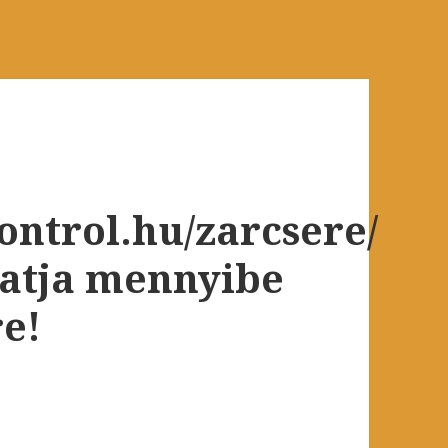
ontrol.hu/zarcsere/
atja mennyibe
re!