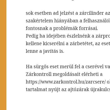
sok esetben ad jelzést a zárcilinder a
szakértelem hiányában a felhasználó
fontosnak a problémák forrásai.
Pedig ha idejében észlelnénk a zárp
kellene kicserélni a zárbetétet, az e
lenne a javítás is.
Ha sürgős eset merül fel a cserével v
Zárkontroll megoldásait elérheti a
https://www.zarkontrol.hu/zarcsere/ 
tartalmat nyújt az ajtózárak újrakul