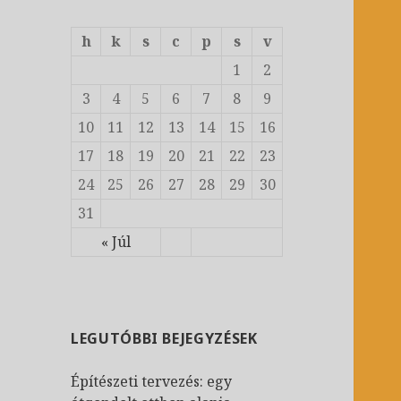
s
:
h
k
s
c
p
s
v
1
2
3
4
5
6
7
8
9
10
11
12
13
14
15
16
17
18
19
20
21
22
23
24
25
26
27
28
29
30
31
« Júl
LEGUTÓBBI BEJEGYZÉSEK
Építészeti tervezés: egy