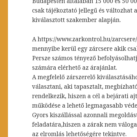
Budapesten általában 15 000 és 50 00
csak tájékoztató jellegű és változhat 
kiválasztott szakember alapján.
A https://www.zarkontrol.hu/zarcsere
mennyibe kerül egy zárcsere akik csak
Persze számos tényező befolyásolhat
számára elérhető az árajánlat.
A megfelelő zárszerelő kiválasztásá
választani, aki tapasztalt, megbízható
rendelkezik, hiszen a cél a bejárati a
működése a lehető legmagasabb véde
Gyors kiszállással azonnali megoldás
feladatára,hiszen a zárak nem váloga
az elromlás lehetőségére tekintve.