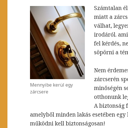
Számtalan él
miatt a zárc
válhat, legye
irodáról. ami
fel kérdés, 
söpörni a té
Nem érdemes 
zárcserén spó
Mennyibe kerül egy
minőségén se
zárcsere
otthonunk le
A biztonság 
amelyből minden lakás esetében egy b
működni kell biztonságosan!