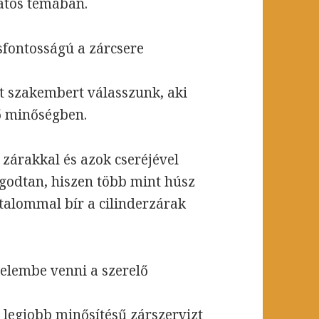
latos témában.
sfontosságú a zárcsere
t szakembert válasszunk, aki
ő minőségben.
 zárakkal és azok cseréjével
godtan, hiszen több mint húsz
talommal bír a cilinderzárak
elembe venni a szerelő
 legjobb minősítésű zárszervizt