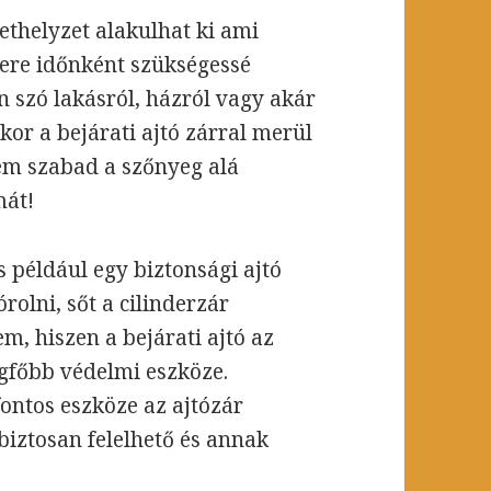
ethelyzet alakulhat ki ami
sere időnként szükségessé
n szó lakásról, házról vagy akár
kor a bejárati ajtó zárral merül
nem szabad a szőnyeg alá
mát!
például egy biztonsági ajtó
rolni, sőt a cilinderzár
m, hiszen a bejárati ajtó az
gfőbb védelmi eszköze.
fontos eszköze az ajtózár
iztosan felelhető és annak