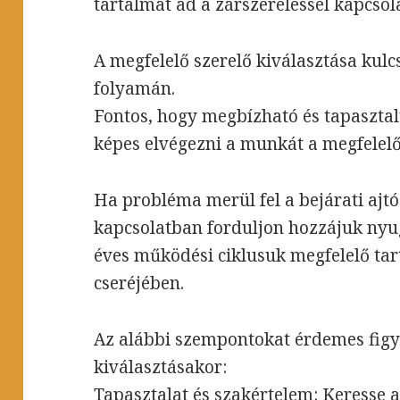
tartalmat ad a zárszereléssel kapcso
A megfelelő szerelő kiválasztása kulc
folyamán.
Fontos, hogy megbízható és tapasztal
képes elvégezni a munkát a megfelel
Ha probléma merül fel a bejárati ajtó
kapcsolatban forduljon hozzájuk nyu
éves működési ciklusuk megfelelő tar
cseréjében.
Az alábbi szempontokat érdemes figy
kiválasztásakor:
Tapasztalat és szakértelem: Keresse a