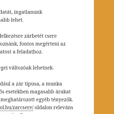
datát, ingatlanunk
abb lehet.
elkezésre zárbetét csere
hoznánk, fontos megérteni az
atost a feladathoz.
égei változóak lehetnek.
ldául a zár típusa, a munka
gős esetekben magasabb árakat
al meghatározott egyéb tényezők.
ol.hu/zarcsere/
oldalon releváns