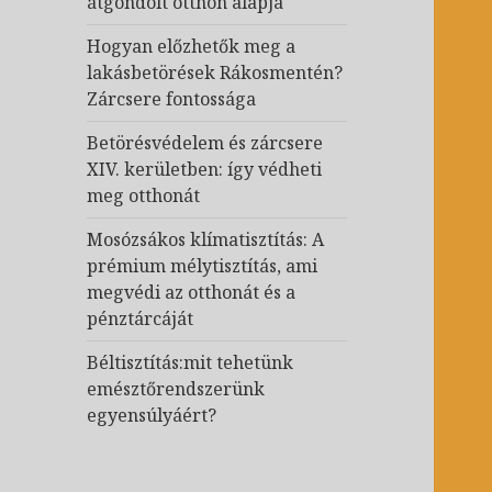
átgondolt otthon alapja
Hogyan előzhetők meg a
lakásbetörések Rákosmentén?
Zárcsere fontossága
Betörésvédelem és zárcsere
XIV. kerületben: így védheti
meg otthonát
Mosózsákos klímatisztítás: A
prémium mélytisztítás, ami
megvédi az otthonát és a
pénztárcáját
Béltisztítás:mit tehetünk
emésztőrendszerünk
egyensúlyáért?